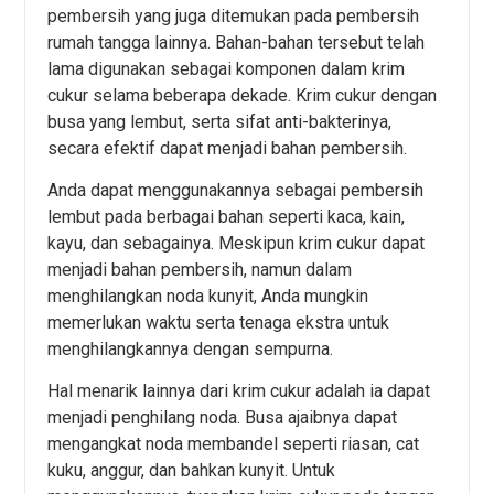
pembersih yang juga ditemukan pada pembersih
rumah tangga lainnya. Bahan-bahan tersebut telah
lama digunakan sebagai komponen dalam krim
cukur selama beberapa dekade. Krim cukur dengan
busa yang lembut, serta sifat anti-bakterinya,
secara efektif dapat menjadi bahan pembersih.
Anda dapat menggunakannya sebagai pembersih
lembut pada berbagai bahan seperti kaca, kain,
kayu, dan sebagainya. Meskipun krim cukur dapat
menjadi bahan pembersih, namun dalam
menghilangkan noda kunyit, Anda mungkin
memerlukan waktu serta tenaga ekstra untuk
menghilangkannya dengan sempurna.
Hal menarik lainnya dari krim cukur adalah ia dapat
menjadi penghilang noda. Busa ajaibnya dapat
mengangkat noda membandel seperti riasan, cat
kuku, anggur, dan bahkan kunyit. Untuk