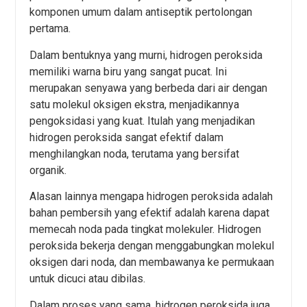
komponen umum dalam antiseptik pertolongan
pertama.
Dalam bentuknya yang murni, hidrogen peroksida
memiliki warna biru yang sangat pucat. Ini
merupakan senyawa yang berbeda dari air dengan
satu molekul oksigen ekstra, menjadikannya
pengoksidasi yang kuat. Itulah yang menjadikan
hidrogen peroksida sangat efektif dalam
menghilangkan noda, terutama yang bersifat
organik.
Alasan lainnya mengapa hidrogen peroksida adalah
bahan pembersih yang efektif adalah karena dapat
memecah noda pada tingkat molekuler. Hidrogen
peroksida bekerja dengan menggabungkan molekul
oksigen dari noda, dan membawanya ke permukaan
untuk dicuci atau dibilas.
Dalam proses yang sama, hidrogen peroksida juga