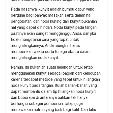
Pada dasarnya,
kunyit
adalah bumbu dapur yang
berguna bagi banyak masakan serta dalam hal
pengobatan, dan noda kuning dari kunyit bukanlah
hal yang dapat dihindari. Noda kunyit pada tangan
pastinya akan sangat mengganggu Anda, dan jika
tidak mengetahui cara yang tepat untuk
menghilangkannya, Anda mungkin harus
memberikan waktu serta tenaga ekstra dalam
menghilangkan noda kunyit.
Namun, itu bukanlah suatu halangan untuk tetap
menggunakan kunyit sebagai bagian dari kehidupan,
karena terdapat metode yang tepat untuk hilangkan
noda kunyit pada tangan. Itulah bahan-bahan yang
dapat membantu dalam tip hilangkan noda kunyit,
dan beberapa di antaranya bahkan tak hanya
berfungsi sebagai pembersih, tetapi juga
menawarkan nutrisi yang baik bagi kulit. Cari tahu