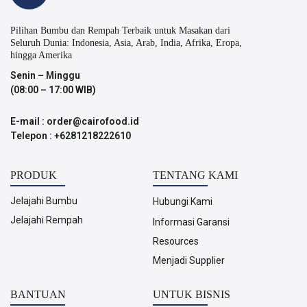
Pilihan Bumbu dan Rempah Terbaik untuk Masakan dari
Seluruh Dunia: Indonesia, Asia, Arab, India, Afrika, Eropa,
hingga Amerika
Senin – Minggu
(08:00 – 17:00 WIB)
E-mail : order@cairofood.id
Telepon : +6281218222610
PRODUK
TENTANG KAMI
Jelajahi Bumbu
Hubungi Kami
Jelajahi Rempah
Informasi Garansi
Resources
Menjadi Supplier
BANTUAN
UNTUK BISNIS