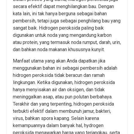
secara efektif dapat menghilangkan bau. Dengan
kata lain, ini tak hanya berguna sebagai bahan
pembersih, tetapi juga sebagai penghilang bau yang
sangat baik. Hidrogen peroksida paling baik
digunakan untuk noda yang mengandung karbon
atau protein, yang termasuk noda rumput, darah, urin,
dan bahkan noda makanan khususnya kunyit.
Manfaat utama yang akan Anda dapatkan jika
menggunakan bahan ini sebagai pembersih adalah
hidrogen peroksida tidak beracun dan ramah
lingkungan. Ketika digunakan, hidrogen peroksida
hanya menyisakan air dan oksigen, dan tidak
meninggalkan asap, atau pun polutan berbahaya.
Terakhir dan yang terpenting, hidrogen peroksida
terbukti efektif dalam membunuh jamur, bakteri,
virus, bahkan spora kapang. Selain karena
kemampuannya dalam banyak hal, hydrogen
peroksida menawarkan harga yang terjangkau, serta