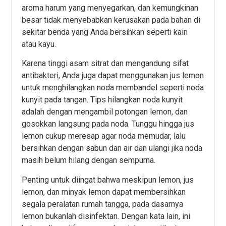
aroma harum yang menyegarkan, dan kemungkinan
besar tidak menyebabkan kerusakan pada bahan di
sekitar benda yang Anda bersihkan seperti kain
atau kayu.
Karena tinggi asam sitrat dan mengandung sifat
antibakteri, Anda juga dapat menggunakan jus lemon
untuk menghilangkan noda membandel seperti noda
kunyit pada tangan. Tips hilangkan noda kunyit
adalah dengan mengambil potongan lemon, dan
gosokkan langsung pada noda. Tunggu hingga jus
lemon cukup meresap agar noda memudar, lalu
bersihkan dengan sabun dan air dan ulangi jika noda
masih belum hilang dengan sempurna.
Penting untuk diingat bahwa meskipun lemon, jus
lemon, dan minyak lemon dapat membersihkan
segala peralatan rumah tangga, pada dasarnya
lemon bukanlah disinfektan. Dengan kata lain, ini