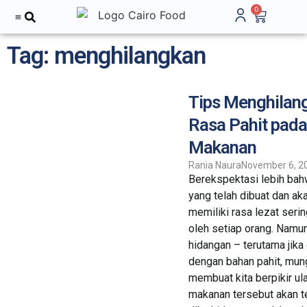
0
Tentang Kami
Tag: menghilangkan
Tips Menghilan
Rasa Pahit pad
Makanan
Rania Naura
November 6, 2
Berekspektasi lebih ba
yang telah dibuat dan ak
memiliki rasa lezat seri
oleh setiap orang. Namu
hidangan – terutama jika
dengan bahan pahit, mun
membuat kita berpikir ul
makanan tersebut akan te