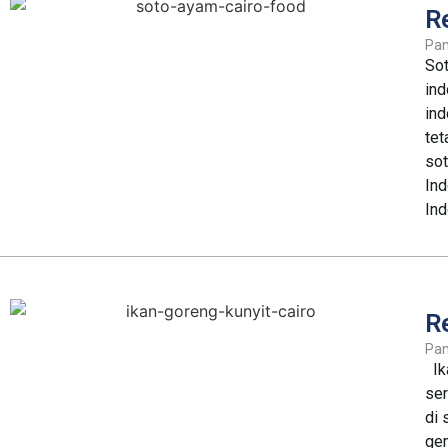
R
Pa
So
ind
ind
tet
sot
Ind
In
R
Pa
Ika
ser
di 
gem