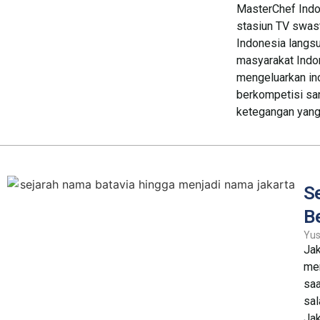
MasterChef Indo
stasiun TV swast
Indonesia langsu
masyarakat Indo
mengeluarkan ino
berkompetisi sa
ketegangan yang 
S
B
Yus
Jak
men
saa
sal
Jak