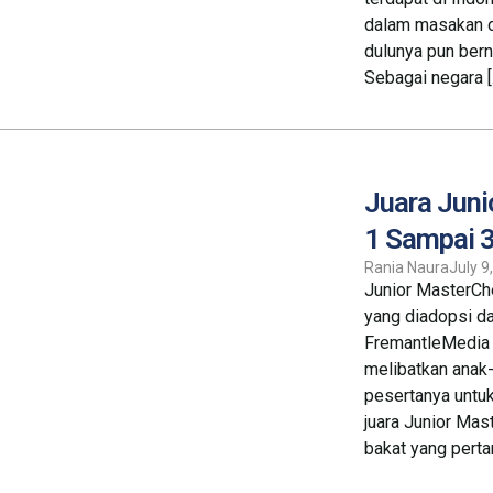
dalam masakan d
dulunya pun bern
Sebagai negara [
Juara Juni
1 Sampai 
Rania Naura
July 9
Junior MasterCh
yang diadopsi da
FremantleMedia 
melibatkan anak
pesertanya untuk
juara Junior Mas
bakat yang perta