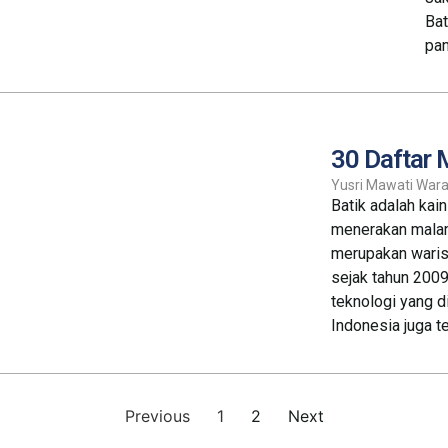
Bat
pan
30 Daftar M
Yusri Mawati Wara
Batik adalah kai
menerakan malam 
merupakan waris
sejak tahun 2009
teknologi yang d
Indonesia juga t
Previous
1
2
Next