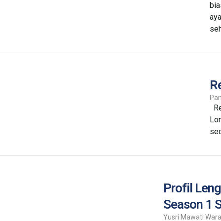
bia
aya
seh
R
Pa
Re
Lom
sed
Profil Len
Season 1 
Yusri Mawati Wara