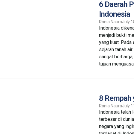
6 Daerah P
Indonesia
Rania Naura
July 1
Indonesia dikena
menjadi bukti me
yang kuat. Pada 
sejarah tanah ai
sangat berharga
tujuan menguasai
8 Rempah 
Rania Naura
July 1
Indonesia telah
terbesar di duni
negara yang ing
terdapat di Indo