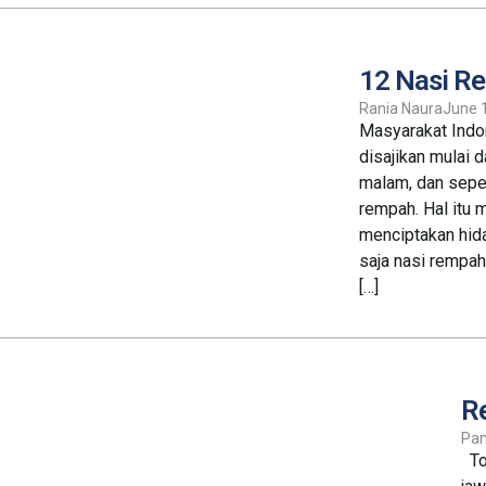
12 Nasi R
Rania Naura
June 
Masyarakat Indo
disajikan mulai 
malam, dan seper
rempah. Hal itu 
menciptakan hid
saja nasi rempah
[…]
R
Pa
To