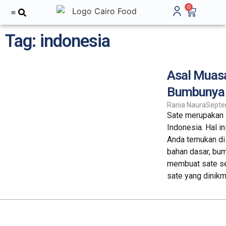
0
Tentang Kami
Tag: indonesia
Asal Muasa
Bumbunya
Rania Naura
Septe
Sate merupakan 
Indonesia. Hal in
Anda temukan di 
bahan dasar, bum
membuat sate se
sate yang dinikma