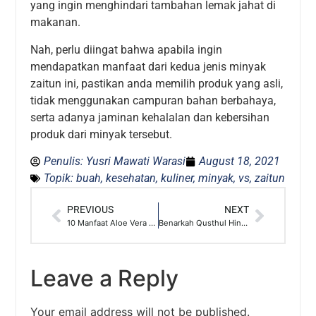
yang ingin menghindari tambahan lemak jahat di
makanan.
Nah, perlu diingat bahwa apabila ingin
mendapatkan manfaat dari kedua jenis minyak
zaitun ini, pastikan anda memilih produk yang asli,
tidak menggunakan campuran bahan berbahaya,
serta adanya jaminan kehalalan dan kebersihan
produk dari minyak tersebut.
Penulis:
Yusri Mawati Warasi
August 18, 2021
Topik:
buah
,
kesehatan
,
kuliner
,
minyak
,
vs
,
zaitun
PREVIOUS
NEXT
10 Manfaat Aloe Vera Gel Bagi Kesehatan Tubuh
Benarkah Qusthul Hindi Bisa Mengobati Covid-19?
Leave a Reply
Your email address will not be published.