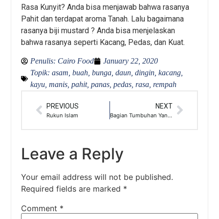
Rasa Kunyit? Anda bisa menjawab bahwa rasanya
Pahit dan terdapat aroma Tanah. Lalu bagaimana
rasanya biji mustard ? Anda bisa menjelaskan
bahwa rasanya seperti Kacang, Pedas, dan Kuat.
Penulis:
Cairo Food
January 22, 2020
Topik:
asam
,
buah
,
bunga
,
daun
,
dingin
,
kacang
,
kayu
,
manis
,
pahit
,
panas
,
pedas
,
rasa
,
rempah
PREVIOUS
NEXT
Rukun Islam
Bagian Tumbuhan Yang Dipakai Sebagai Rempah
Leave a Reply
Your email address will not be published.
Required fields are marked
*
Comment
*