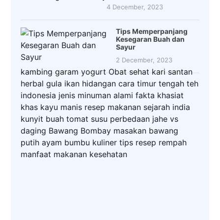
4 December, 2023
Tips Memperpanjang
Kesegaran Buah dan
Sayur
2 December, 2023
kambing
garam
yogurt
Obat
sehat
kari
santan
herbal
gula
ikan
hidangan
cara
timur tengah
teh
indonesia
jenis
minuman
alami
fakta
khasiat
khas
kayu manis
resep makanan
sejarah
india
kunyit
buah
tomat
susu
perbedaan
jahe
vs
daging
Bawang Bombay
masakan
bawang
putih
ayam
bumbu
kuliner
tips
resep
rempah
manfaat
makanan
kesehatan