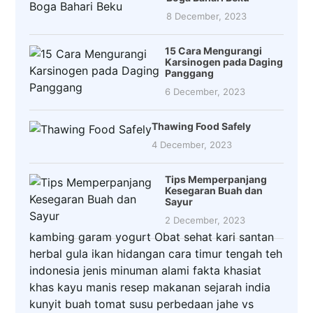
8 December, 2023
15 Cara Mengurangi
Karsinogen pada Daging
Panggang
6 December, 2023
Thawing Food Safely
4 December, 2023
Tips Memperpanjang
Kesegaran Buah dan
Sayur
2 December, 2023
kambing
garam
yogurt
Obat
sehat
kari
santan
herbal
gula
ikan
hidangan
cara
timur tengah
teh
indonesia
jenis
minuman
alami
fakta
khasiat
khas
kayu manis
resep makanan
sejarah
india
kunyit
buah
tomat
susu
perbedaan
jahe
vs