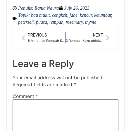
Penulis:
Rania Naura
July 26, 2023
Topik:
bau mulut
,
cengkeh
,
jahe
,
kencur
,
ketumbar
,
peterseli
,
puasa
,
rempah
,
rosemary
,
thyme
PREVIOUS
NEXT
6 Minuman Rempah Khas Mesir
3 Rempah Kayu untuk Aroma Masakan Indonesia
Leave a Reply
Your email address will not be published.
Required fields are marked
*
Comment
*