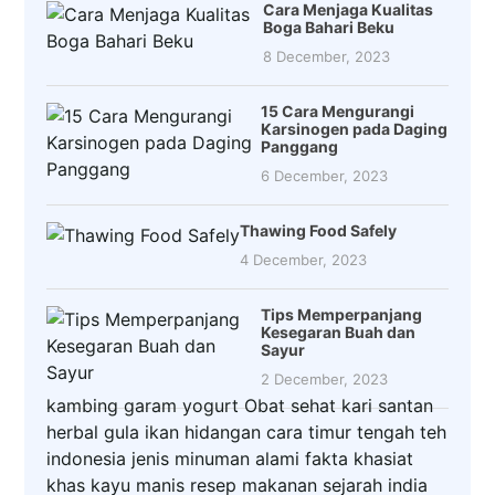
Cara Menjaga Kualitas
Boga Bahari Beku
8 December, 2023
15 Cara Mengurangi
Karsinogen pada Daging
Panggang
6 December, 2023
Thawing Food Safely
4 December, 2023
Tips Memperpanjang
Kesegaran Buah dan
Sayur
2 December, 2023
kambing
garam
yogurt
Obat
sehat
kari
santan
herbal
gula
ikan
hidangan
cara
timur tengah
teh
indonesia
jenis
minuman
alami
fakta
khasiat
khas
kayu manis
resep makanan
sejarah
india