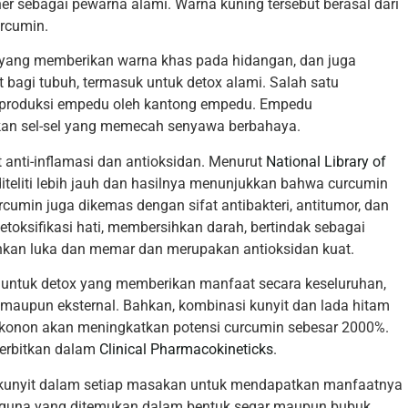
er sebagai pewarna alami. Warna kuning tersebut berasal dari
rcumin.
t yang memberikan warna khas pada hidangan, dan juga
bagi tubuh, termasuk untuk detox alami. Salah satu
produksi empedu oleh kantong empedu. Empedu
kan sel-sel yang memecah senyawa berbahaya.
at anti-inflamasi dan antioksidan. Menurut
National Library of
diteliti lebih jauh dan hasilnya menunjukkan bahwa curcumin
cumin juga dikemas dengan sifat antibakteri, antitumor, dan
oksifikasi hati, membersihkan darah, bertindak sebagai
hkan luka dan memar dan merupakan antioksidan kuat.
 untuk detox yang memberikan manfaat secara keseluruhan,
maupun eksternal. Bahkan, kombinasi kunyit dan lada hitam
 konon akan meningkatkan potensi curcumin sebesar 2000%.
iterbitkan dalam
Clinical Pharmacokineticks
.
kunyit dalam setiap masakan untuk mendapatkan manfaatnya
baguna yang ditemukan dalam bentuk segar maupun bubuk.