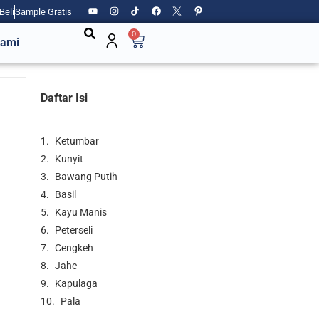
Beli
Sample Gratis
0
Kami
Daftar Isi
Ketumbar
Kunyit
Bawang Putih
Basil
Kayu Manis
Peterseli
Cengkeh
Jahe
Kapulaga
Pala