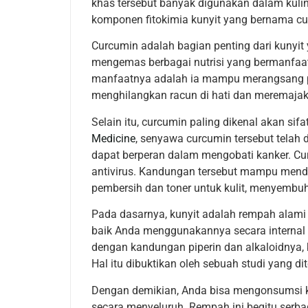
khas tersebut banyak digunakan dalam kulin
komponen fitokimia kunyit yang bernama cu
Curcumin adalah bagian penting dari kunyi
mengemas berbagai nutrisi yang bermanfaat 
manfaatnya adalah ia mampu merangsang 
menghilangkan racun di hati dan meremaja
Selain itu, curcumin paling dikenal akan sif
Medicine
, senyawa curcumin tersebut telah 
dapat berperan dalam mengobati kanker. Cur
antivirus. Kandungan tersebut mampu mendet
pembersih dan toner untuk kulit, menyembu
Pada dasarnya, kunyit adalah rempah alami
baik Anda menggunakannya secara internal 
dengan kandungan piperin dan alkaloidnya,
Hal itu dibuktikan oleh sebuah studi yang d
Dengan demikian, Anda bisa mengonsumsi 
secara menyeluruh. Rempah ini begitu ser