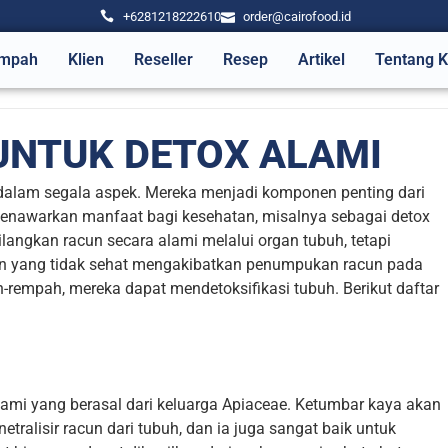
+6281218222610
order@cairofood.id
mpah
Klien
Reseller
Resep
Artikel
Tentang 
UNTUK DETOX ALAMI
lam segala aspek. Mereka menjadi komponen penting dari
 menawarkan manfaat bagi kesehatan, misalnya sebagai detox
langkan racun secara alami melalui organ tubuh, tetapi
an yang tidak sehat mengakibatkan penumpukan racun pada
rempah, mereka dapat mendetoksifikasi tubuh. Berikut daftar
mi yang berasal dari keluarga Apiaceae. Ketumbar kaya akan
alisir racun dari tubuh, dan ia juga sangat baik untuk