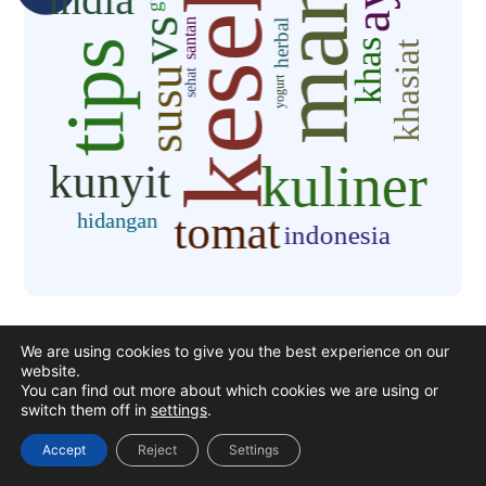
We are using cookies to give you the best experience on our
Buat Video &
website.
You can find out more about which cookies we are using or
Dapatkan Bumbu
switch them off in
settings
.
Accept
Reject
Settings
Gratis!