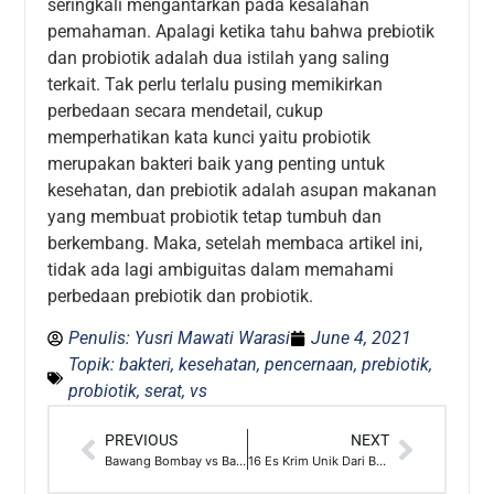
seringkali mengantarkan pada kesalahan
pemahaman. Apalagi ketika tahu bahwa prebiotik
dan probiotik adalah dua istilah yang saling
terkait. Tak perlu terlalu pusing memikirkan
perbedaan secara mendetail, cukup
memperhatikan kata kunci yaitu probiotik
merupakan bakteri baik yang penting untuk
kesehatan, dan prebiotik adalah asupan makanan
yang membuat probiotik tetap tumbuh dan
berkembang. Maka, setelah membaca artikel ini,
tidak ada lagi ambiguitas dalam memahami
perbedaan prebiotik dan probiotik.
Penulis:
Yusri Mawati Warasi
June 4, 2021
Topik:
bakteri
,
kesehatan
,
pencernaan
,
prebiotik
,
probiotik
,
serat
,
vs
PREVIOUS
NEXT
Bawang Bombay vs Bawang Merah, Apa Bedanya?
16 Es Krim Unik Dari Berbagai Penjuru Dunia