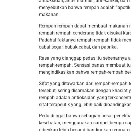
antioksidan, anti-inflamasi, anti-kanker, da
menyebutkan bahwa rempah adalah “apotik a
makanan.
Rempah-rempah dapat membuat makanan menj
rempah-rempah cenderung tidak disukai kar
Padahal faktanya rempah-rempah tidak m
cabai segar, bubuk cabai, dan paprika.
Rasa yang dianggap pedas itu sebenarnya ad
rempah-rempah. Sensasi panas membuat tub
mengindikasikan bahwa rempah-rempah beke
Sifat yang ditawarkan dari rempah-rempah ter
tersebut, sering disamakan dengan khasiat
rempah adalah antioksidan yang terkonsentra
sifat terapeutik yang lebih baik dibandingka
Perlu diingat bahwa sebagian besar penel
kesehatan, menggunakan sampel berupa supl
diberikan lebih besar dibandingkan rempah-