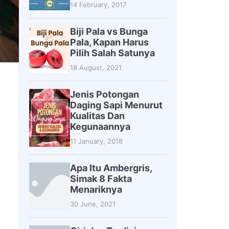
14 February, 2017
Biji Pala vs Bunga
Pala, Kapan Harus
Pilih Salah Satunya
18 August, 2021
Jenis Potongan
Daging Sapi Menurut
Kualitas Dan
Kegunaannya
11 January, 2018
Apa Itu Ambergris,
Simak 8 Fakta
Menariknya
30 June, 2021