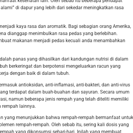
n manfaat kesehatan lain. Oleh sebab itu beberapa pendapat
lami” di dapur yang lebih dari sekedar meningkatkan rasa
adi kaya rasa dan aromatik. Bagi sebagian orang Amerika,
ena dianggap menimbulkan rasa pedas yang berlebihan.
embuat makanan menjadi pedas kecuali anda menambahkan
alah panas yang dihasilkan dari kandungan nutrisi di dalam
uh berkeringat dan berpotensi mengeluarkan racun yang
rja dengan baik di dalam tubuh.
masuk antioksidan, anti-inflamasi, anti-bakteri, dan anti-virus
 yang terdapat dalam buah-buahan dan sayuran. Secara umum
si, namun beberapa jenis rempah yang telah diteliti memiliki
n rempah lainnya.
itian yang menunjukkan bahwa rempah-rempah bermanfaat untu
emen rempah-rempah. Oleh sebab itu, sering kali dosis yang
rempah yang dikonsumsi sehari-hari. Inilah yang membuat