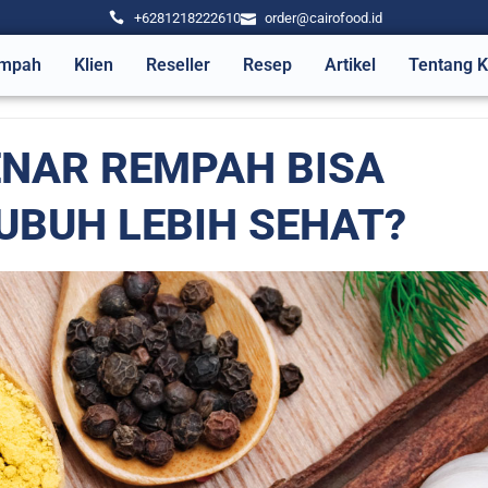
+6281218222610
order@cairofood.id
mpah
Klien
Reseller
Resep
Artikel
Tentang 
NAR REMPAH BISA
BUH LEBIH SEHAT?