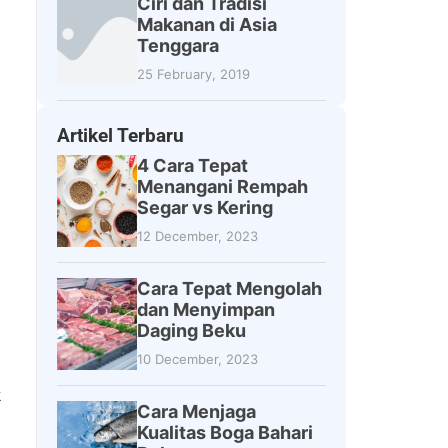
Ciri dan Tradisi
Makanan di Asia
Tenggara
25 February, 2019
Artikel Terbaru
4 Cara Tepat
Menangani Rempah
Segar vs Kering
12 December, 2023
Cara Tepat Mengolah
dan Menyimpan
Daging Beku
10 December, 2023
k
Cara Menjaga
Kualitas Boga Bahari