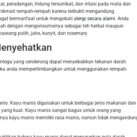
atal, peradangan, hidung tersumbat, dan iritasi pada mata dan
nikmati rempah-rempah karena terbukti mengandung
angat bermanfaat untuk mengobati
alergi secara alami
. Anda
pah dengan mengonsumsinya sebagai teh herbal maupun
awang putih, jahe, kunyit, dan rosemary.
Menyehatkan
ntega yang cenderung dapat menyebabkan tekanan darah
aik jika anda mempertimbangkan untuk menggunakan rempah-
manis. Kayu manis digunakan untuk berbagai jenis makanan dan
yang kuat. Kayu manis sangat bagus untuk orang yang
salnya kayu manis memiliki rasa manis, namun tidak mengandun
buktikan bahwa kayu manis dapat menurunkan gula darah.