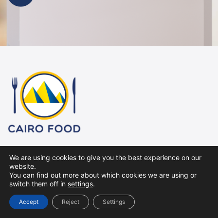
Pilihan Bumbu dan Rempah Terbaik untuk Masakan
We are using cookies to give you the best experience on our
dari Seluruh Dunia: Indonesia, Asia, Arab, India, Afrika,
website.
Eropa, hingga Amerika
You can find out more about which cookies we are using or
Senin – Minggu
switch them off in
settings
.
(08:00 – 17:00 WIB)
Accept
Reject
Settings
E-mail : order@cairofood.id