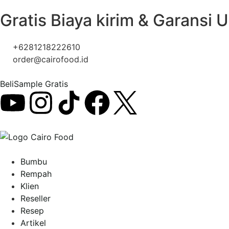
Gratis Biaya kirim & Garansi 
+6281218222610
order@cairofood.id
Beli
Sample Gratis
Bumbu
Rempah
Klien
Reseller
Resep
Artikel