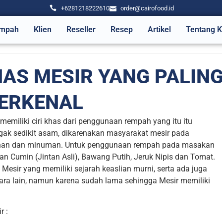
+6281218222610
order@cairofood.id
mpah
Klien
Reseller
Resep
Artikel
Tentang 
AS MESIR YANG PALIN
ERKENAL
emiliki ciri khas dari penggunaan rempah yang itu itu
agak sedikit asam, dikarenakan masyarakat mesir pada
an dan minuman. Untuk penggunaan rempah pada masakan
Cumin (Jintan Asli), Bawang Putih, Jeruk Nipis dan Tomat.
esir yang memiliki sejarah keaslian murni, serta ada juga
ra lain, namun karena sudah lama sehingga Mesir memiliki
r :