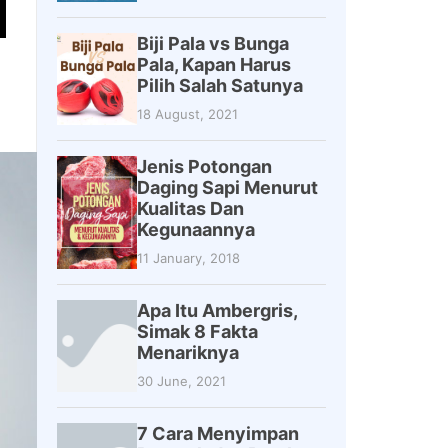
Biji Pala vs Bunga
Pala, Kapan Harus
Pilih Salah Satunya
18 August, 2021
Jenis Potongan
Daging Sapi Menurut
Kualitas Dan
Kegunaannya
11 January, 2018
Apa Itu Ambergris,
Simak 8 Fakta
Menariknya
30 June, 2021
7 Cara Menyimpan