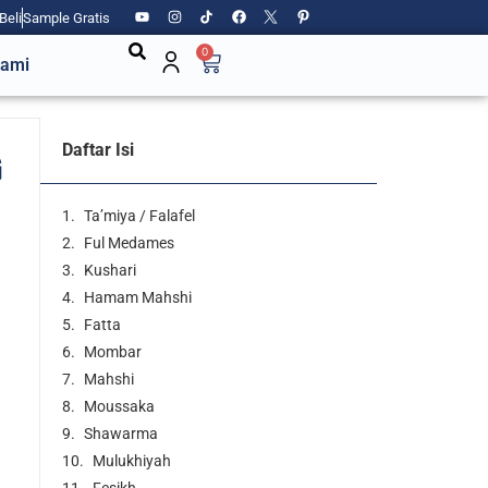
Beli
Sample Gratis
0
Kami
Daftar Isi
G
Ta’miya / Falafel
Ful Medames
Kushari
Hamam Mahshi
Fatta
Mombar
Mahshi
Moussaka
Shawarma
Mulukhiyah