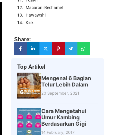
Fesikh
Macaroni Béchamel
Hawawshi
Kisk
Share:
Top Artikel
Mengenal 6 Bagian
Telur Lebih Dalam
20 September, 2021
Cara Mengetahui
Umur Kambing
Berdasarkan Gigi
14 February, 2017