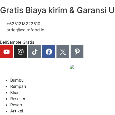
Gratis Biaya kirim & Garansi 
+6281218222610
order@cairofood.id
Beli
Sample Gratis
Bumbu
Rempah
Klien
Reseller
Resep
Artikel