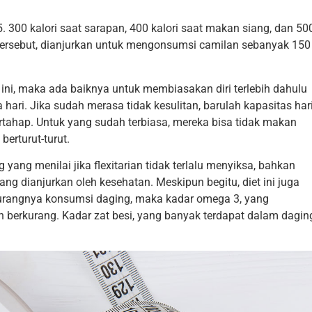
5. 300 kalori saat sarapan, 400 kalori saat makan siang, dan 50
 tersebut, dianjurkan untuk mengonsumsi camilan sebanyak 150
 ini, maka ada baiknya untuk membiasakan diri terlebih dahulu
ari. Jika sudah merasa tidak kesulitan, barulah kapasitas har
rtahap. Untuk yang sudah terbiasa, mereka bisa tidak makan
erturut-turut.
 yang menilai jika flexitarian tidak terlalu menyiksa, bahkan
g dianjurkan oleh kesehatan. Meskipun begitu, diet ini juga
kurangnya konsumsi daging, maka kadar omega 3, yang
n berkurang. Kadar zat besi, yang banyak terdapat dalam dagin