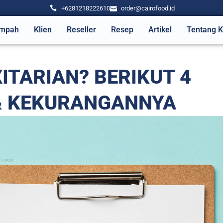
+6281218222610
order@cairofood.id
mpah
Klien
Reseller
Resep
Artikel
Tentang 
XITARIAN? BERIKUT 4
& KEKURANGANNYA