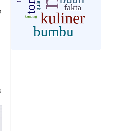
0
i
g