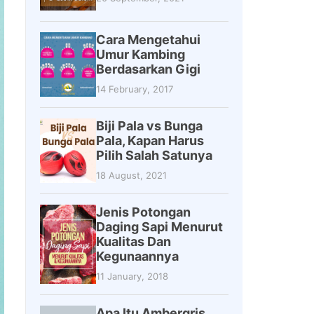
Cara Mengetahui
Umur Kambing
Berdasarkan Gigi
14 February, 2017
Biji Pala vs Bunga
Pala, Kapan Harus
Pilih Salah Satunya
18 August, 2021
Jenis Potongan
Daging Sapi Menurut
Kualitas Dan
Kegunaannya
11 January, 2018
Apa Itu Ambergris,