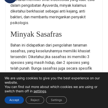
dalam pengobatan Ayuverda, minyak kalamus
diketahui berkhasiat sebagai anti kejang, anti
bakteri, dan membantu meringankan penyakit
psikologis.
Minyak Sasafras
Bahan ini didapatkan dari pengolahan tanaman
sasafras, yang keseluruhannya memiliki khasiat
tersendiri. Diketahui jika sasafras ini memiliki 3
spesies yang masih hidup, dan 2 spesies yang
telah punah. Bunga sasafras juga secara spesifik
memiliki jenis kelaminnya sendiri.
We are using cookies to give you the best experience on our
website.
Tanaman ini telah lama digunakan sebagai obat
You can find out more about which cookies we are using or
tradisional, insektisida, dan bahan tambahan
switch them off in
settings
.
pangan. Sebagai obat herbal, tanaman yang berasal
Accept
Reject
Settings
dari Amerika Utara dan Asia Timur ini digunakan
sebagai salep untuk menyembuhkan luka.