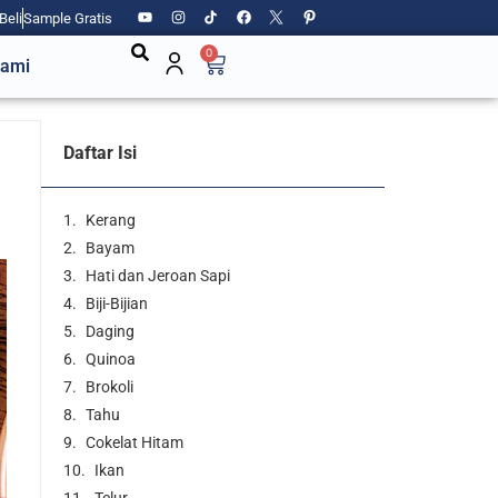
Beli
Sample Gratis
0
Kami
Daftar Isi
Kerang
Bayam
Hati dan Jeroan Sapi
Biji-Bijian
Daging
Quinoa
Brokoli
Tahu
Cokelat Hitam
Ikan