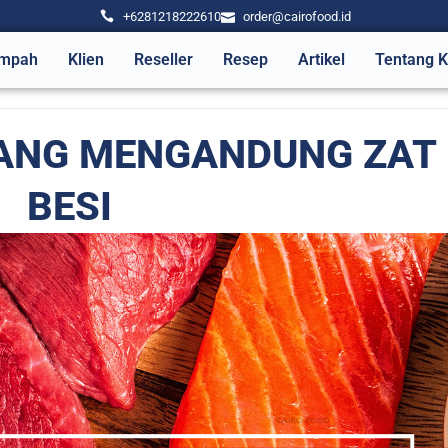
+6281218222610
order@cairofood.id
mpah
Klien
Reseller
Resep
Artikel
Tentang 
ANG MENGANDUNG ZAT
BESI