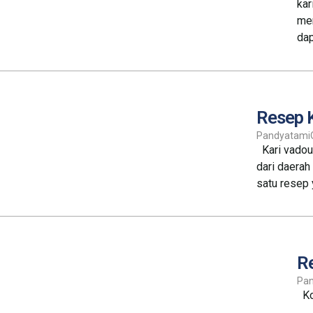
kar
mem
dap
Resep 
Pandyatami
Kari vadouv
dari daerah
satu resep 
R
Pa
Ko