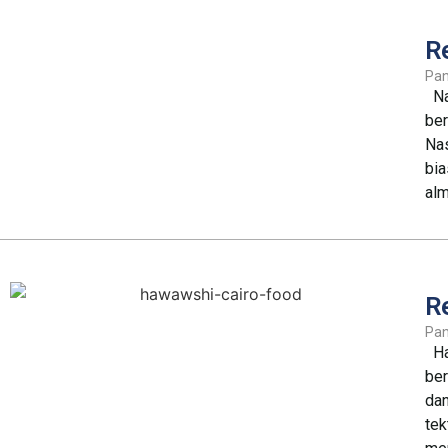
R
Pa
Nas
ber
Nas
bia
alm
R
Pa
Haw
ber
da
tek