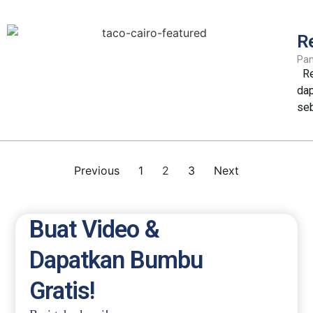
R
Pa
Res
dap
se
Previous
1
2
3
Next
Buat Video &
Dapatkan Bumbu
Gratis!