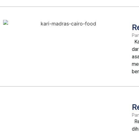
R
Pa
Kar
dar
asa
men
ber
R
Pa
Res
dih