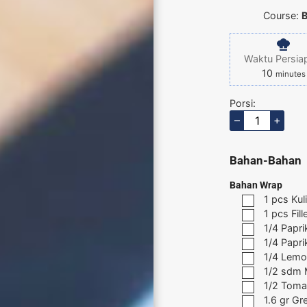
Course:
B
Waktu Persia
10
minutes
Porsi:
–
+
Bahan-Bahan
Bahan Wrap
1
pcs
Kuli
1
pcs
Fil
1/4
Papri
1/4
Papri
1/4
Lemo
1/2
sdm
1/2
Toma
1.6
gr
Gr