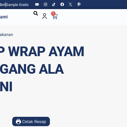
Beli
Sample Gratis
0
Kami
akanan
P WRAP AYAM
GANG ALA
NI
Cetak Resep