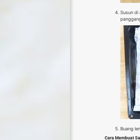
Susun di
panggang
Buang le
Cara Membuat S