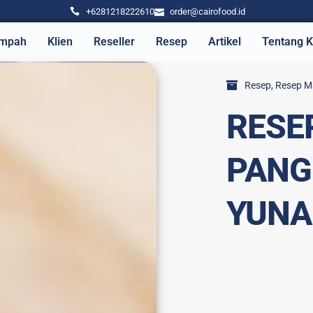
+6281218222610
order@cairofood.id
mpah
Klien
Reseller
Resep
Artikel
Tentang 
Resep
,
Resep M
RESE
PANG
YUNA