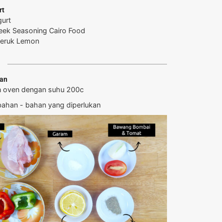
rt
urt
eek Seasoning Cairo Food
Jeruk Lemon
ian
 oven dengan suhu 200c
bahan - bahan yang diperlukan