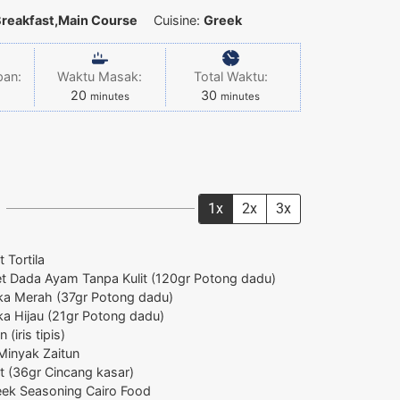
reakfast,Main Course
Cuisine:
Greek
pan:
Waktu Masak:
Total Waktu:
20
30
minutes
minutes
1x
2x
3x
t Tortila
let Dada Ayam Tanpa Kulit
(120gr Potong dadu)
ka Merah
(37gr Potong dadu)
ka Hijau
(21gr Potong dadu)
n
(iris tipis)
Minyak Zaitun
t
(36gr Cincang kasar)
eek Seasoning Cairo Food