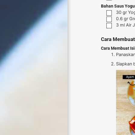
Bahan Saus Yogu
30
gr
Yog
0.6
gr
Gr
3
ml
Air 
Cara Membuat
Cara Membuat Is
Panaskan
Siapkan 