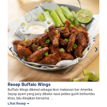
Ro
y
H
L
Resep Buffalo Wings
Buffalo Wings dikenal sebagai ikon makanan bar Amerika.
Sayap ayam yang juicy dibalut saus pedas-gurih berbumbu
khas, lalu disajikan bersama ...
Lihat Resep ➟