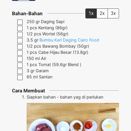
Bahan-Bahan
1x
2x
3x
250
gr
Daging Sapi
1
pcs
Kentang
(86gr)
1/2
pcs
Wortel
(56gr)
3.5
gr
Bumbu Kari Daging Cairo Food
1/2
pcs
Bawang Bombay
(50gr)
1
pcs
Cabe Hijau Besar
(13.8gr)
150
ml
Air
1
pcs
Tomat
(59.6gr Blend )
3
gr
Garam
65
ml
Santan
Cara Membuat
Siapkan bahan - bahan yag di perlukan