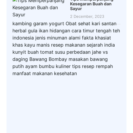
Kesegaran Buah dan
Sayur
2 December, 2023
kambing
garam
yogurt
Obat
sehat
kari
santan
herbal
gula
ikan
hidangan
cara
timur tengah
teh
indonesia
jenis
minuman
alami
fakta
khasiat
khas
kayu manis
resep makanan
sejarah
india
kunyit
buah
tomat
susu
perbedaan
jahe
vs
daging
Bawang Bombay
masakan
bawang
putih
ayam
bumbu
kuliner
tips
resep
rempah
manfaat
makanan
kesehatan