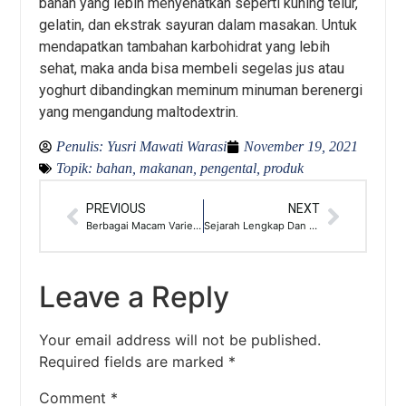
bahan yang lebih menyehatkan seperti kuning telur,
gelatin, dan ekstrak sayuran dalam masakan. Untuk
mendapatkan tambahan karbohidrat yang lebih
sehat, maka anda bisa membeli segelas jus atau
yoghurt dibandingkan meminum minuman berenergi
yang mengandung maltodextrin.
Penulis:
Yusri Mawati Warasi
November 19, 2021
Topik:
bahan
,
makanan
,
pengental
,
produk
PREVIOUS
NEXT
Berbagai Macam Varietas Lada Dari Penjuru Dunia
Sejarah Lengkap Dan Fakta Menarik Dari Es Krim Cone
Leave a Reply
Your email address will not be published.
Required fields are marked
*
Comment
*