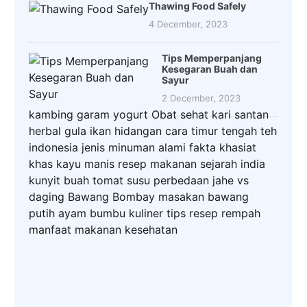
Thawing Food Safely
4 December, 2023
Tips Memperpanjang
Kesegaran Buah dan
Sayur
2 December, 2023
kambing
garam
yogurt
Obat
sehat
kari
santan
herbal
gula
ikan
hidangan
cara
timur tengah
teh
indonesia
jenis
minuman
alami
fakta
khasiat
khas
kayu manis
resep makanan
sejarah
india
kunyit
buah
tomat
susu
perbedaan
jahe
vs
daging
Bawang Bombay
masakan
bawang
putih
ayam
bumbu
kuliner
tips
resep
rempah
manfaat
makanan
kesehatan