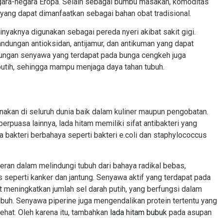
ara-negara Eropa. Selain sebagai bumbu masakan, komoditas
yang dapat dimanfaatkan sebagai bahan obat tradisional.
yaknya digunakan sebagai pereda nyeri akibat sakit gigi.
dungan antioksidan, antijamur, dan antikuman yang dapat
ndungan senyawa yang terdapat pada bunga cengkeh juga
putih, sehingga mampu menjaga daya tahan tubuh.
nakan di seluruh dunia baik dalam kuliner maupun pengobatan.
rpuasa lainnya, lada hitam memiliki sifat antibakteri yang
 bakteri berbahaya seperti bakteri e.coli dan staphylococcus
peran dalam melindungi tubuh dari bahaya radikal bebas,
 seperti kanker dan jantung. Senyawa aktif yang terdapat pada
at meningkatkan jumlah sel darah putih, yang berfungsi dalam
buh. Senyawa piperine juga mengendalikan protein tertentu yang
sehat. Oleh karena itu, tambahkan
lada hitam bubuk
pada asupan