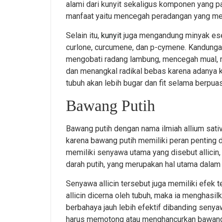
alami dari kunyit sekaligus komponen yang p
manfaat yaitu mencegah peradangan yang me
Selain itu,
kunyit
juga mengandung minyak esen
curlone, curcumene, dan p-cymene. Kandungan
mengobati radang lambung, mencegah mual, m
dan menangkal radikal bebas karena adanya 
tubuh akan lebih bugar dan fit selama berpuas
Bawang Putih
Bawang putih dengan nama ilmiah allium sati
karena bawang putih memiliki peran penting
memiliki senyawa utama yang disebut allicin
darah putih, yang merupakan hal utama dalam
Senyawa allicin tersebut juga memiliki efek t
allicin dicerna oleh tubuh, maka ia menghasil
berbahaya jauh lebih efektif dibanding seny
harus memotong atau menghancurkan bawang pu