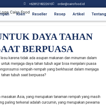
+6281218222610
order@cairofood.id
mpah
Klien
Reseller
Resep
Artikel
Tentang
UNTUK DAYA TAHAN
SAAT BERPUASA
 lesu karena tidak ada asupan makanan dan minuman dalam
ng untuk menjaga daya tahan tubuh agar bisa menjalani puasa
n mengonsumsi rempah-rempah yang berkhasiat dalam menjaga
a tahan tubuh saat berpuasa?
ah masakan Asia, yang merupakan tanaman rempah yang masih
ang paling terkenal adalah curcumin, yang merupakan pewarna