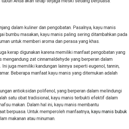
n tubuh Anda akan tetap terjaga meski sedang berpuasa.
jang dalam kuliner dan pengobatan. Pasalnya, kayu manis
agai bumbu masakan, kayu manis paling sering ditambahkan pada
inuman untuk memberi aroma dan perasa yang khas.
uga kerap digunakan karena memiliki manfaat pengobatan yang
nis mengandung zat cinnamaldehyde yang berperan dalam
 Ini juga memiliki kandungan lainnya seperti eugenol, tannin,
damar. Beberapa manfaat kayu manis yang ditemukan adalah
dungan antioksidan polifenol, yang berperan dalam melindungi
lah satu obat tradisional, kayu manis terbukti efektif dalam
n nafsu makan. Dalam hal ini, kayu manis membantu
saat berpuasa. Untuk memperoleh manfaatnya,
kayu manis bubuk
alam makanan atau minuman.