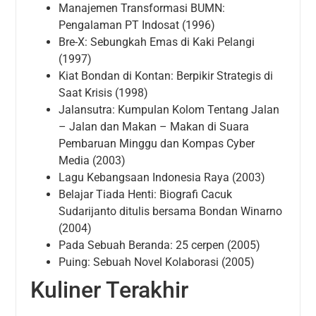
Manajemen Transformasi BUMN:
Pengalaman PT Indosat (1996)
Bre-X: Sebungkah Emas di Kaki Pelangi
(1997)
Kiat Bondan di Kontan: Berpikir Strategis di
Saat Krisis (1998)
Jalansutra: Kumpulan Kolom Tentang Jalan
– Jalan dan Makan – Makan di Suara
Pembaruan Minggu dan Kompas Cyber
Media (2003)
Lagu Kebangsaan Indonesia Raya (2003)
Belajar Tiada Henti: Biografi Cacuk
Sudarijanto ditulis bersama Bondan Winarno
(2004)
Pada Sebuah Beranda: 25 cerpen (2005)
Puing: Sebuah Novel Kolaborasi (2005)
Kuliner Terakhir