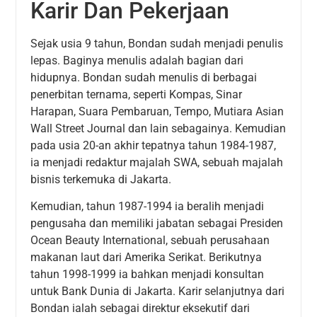
Karir Dan Pekerjaan
Sejak usia 9 tahun, Bondan sudah menjadi penulis
lepas. Baginya menulis adalah bagian dari
hidupnya. Bondan sudah menulis di berbagai
penerbitan ternama, seperti Kompas, Sinar
Harapan, Suara Pembaruan, Tempo, Mutiara Asian
Wall Street Journal dan lain sebagainya. Kemudian
pada usia 20-an akhir tepatnya tahun 1984-1987,
ia menjadi redaktur majalah SWA, sebuah majalah
bisnis terkemuka di Jakarta.
Kemudian, tahun 1987-1994 ia beralih menjadi
pengusaha dan memiliki jabatan sebagai Presiden
Ocean Beauty International, sebuah perusahaan
makanan laut dari Amerika Serikat. Berikutnya
tahun 1998-1999 ia bahkan menjadi konsultan
untuk Bank Dunia di Jakarta. Karir selanjutnya dari
Bondan ialah sebagai direktur eksekutif dari