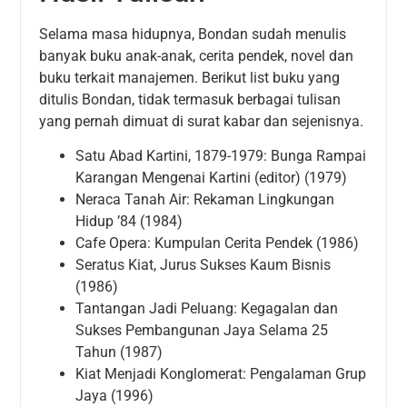
Selama masa hidupnya, Bondan sudah menulis
banyak buku anak-anak, cerita pendek, novel dan
buku terkait manajemen. Berikut list buku yang
ditulis Bondan, tidak termasuk berbagai tulisan
yang pernah dimuat di surat kabar dan sejenisnya.
Satu Abad Kartini, 1879-1979: Bunga Rampai
Karangan Mengenai Kartini (editor) (1979)
Neraca Tanah Air: Rekaman Lingkungan
Hidup ’84 (1984)
Cafe Opera: Kumpulan Cerita Pendek (1986)
Seratus Kiat, Jurus Sukses Kaum Bisnis
(1986)
Tantangan Jadi Peluang: Kegagalan dan
Sukses Pembangunan Jaya Selama 25
Tahun (1987)
Kiat Menjadi Konglomerat: Pengalaman Grup
Jaya (1996)