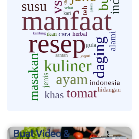
Buat Video &