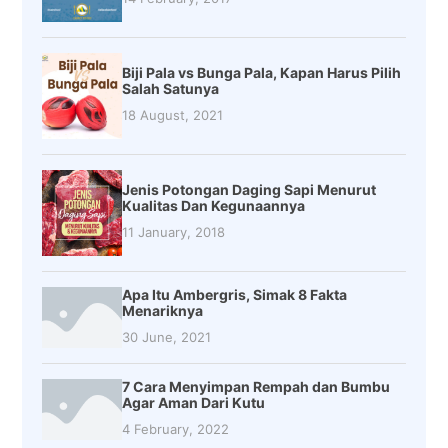
Biji Pala vs Bunga Pala, Kapan Harus Pilih
Salah Satunya
18 August, 2021
Jenis Potongan Daging Sapi Menurut
Kualitas Dan Kegunaannya
11 January, 2018
Apa Itu Ambergris, Simak 8 Fakta
Menariknya
30 June, 2021
7 Cara Menyimpan Rempah dan Bumbu
Agar Aman Dari Kutu
4 February, 2022