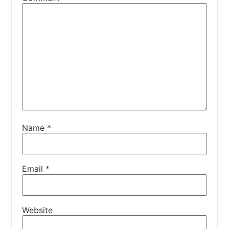
Name
*
Email
*
Website