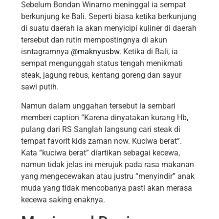
Sebelum Bondan Winarno meninggal ia sempat
berkunjung ke Bali. Seperti biasa ketika berkunjung
di suatu daerah ia akan menyicipi kuliner di daerah
tersebut dan rutin mempostingnya di akun
isntagramnya
@maknyusbw
. Ketika di Bali, ia
sempat mengunggah status tengah menikmati
steak, jagung rebus, kentang goreng dan sayur
sawi putih.
Namun dalam unggahan tersebut ia sembari
memberi caption “Karena dinyatakan kurang Hb,
pulang dari RS Sanglah langsung cari steak di
tempat favorit kids zaman now. Kuciwa berat”.
Kata “kuciwa berat” diartikan sebagai kecewa,
namun tidak jelas ini merujuk pada rasa makanan
yang mengecewakan atau justru “menyindir” anak
muda yang tidak mencobanya pasti akan merasa
kecewa saking enaknya.