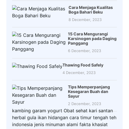
Cara Menjaga Kualitas
Boga Bahari Beku
8 December, 2023
15 Cara Mengurangi
Karsinogen pada Daging
Panggang
6 December, 2023
Thawing Food Safely
4 December, 2023
Tips Memperpanjang
Kesegaran Buah dan
Sayur
2 December, 2023
kambing
garam
yogurt
Obat
sehat
kari
santan
herbal
gula
ikan
hidangan
cara
timur tengah
teh
indonesia
jenis
minuman
alami
fakta
khasiat