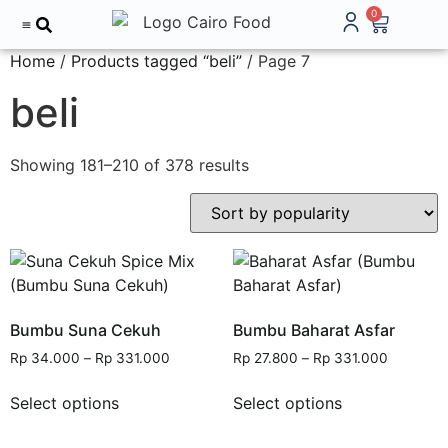
0
Home
Tentang Kami
/
Products tagged “beli”
/ Page 7
beli
Showing 181–210 of 378 results
Bumbu Suna Cekuh
Bumbu Baharat Asfar
Rp
34.000
–
Rp
331.000
Rp
27.800
–
Rp
331.000
Select options
Select options