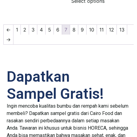
Select options
←
1
2
3
4
5
6
7
8
9
10
11
12
13
→
Dapatkan
Sampel Gratis!
Ingin mencoba kualitas bumbu dan rempah kami sebelum
membeli? Dapatkan sampel gratis dari Cairo Food dan
rasakan sendiri perbedaannya dalam setiap masakan
Anda. Tawaran ini khusus untuk bisnis HORECA, sehingga
Anda bisa memastikan bahwa masakan sehat, enak, dan