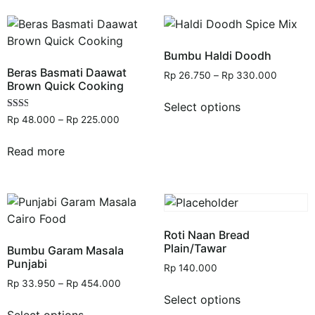
Bumbu Haldi Doodh
Beras Basmati Daawat
Rp
26.750
–
Rp
330.000
Brown Quick Cooking
Select options
Rated
Rp
48.000
–
Rp
225.000
2.00
out
of 5
Read more
Roti Naan Bread
Plain/Tawar
Bumbu Garam Masala
Punjabi
Rp
140.000
Rp
33.950
–
Rp
454.000
Select options
Select options