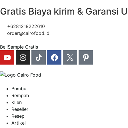
Gratis Biaya kirim & Garansi 
+6281218222610
order@cairofood.id
Beli
Sample Gratis
Bumbu
Rempah
Klien
Reseller
Resep
Artikel