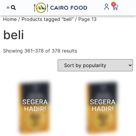
0
Tentang Kami
Home
/
Products tagged “beli”
/ Page 13
beli
Showing 361–378 of 378 results