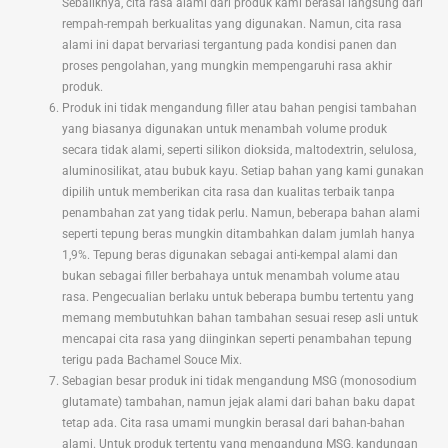
Sebaliknya, cita rasa alami dari produk kami berasal langsung dari
rempah-rempah berkualitas yang digunakan. Namun, cita rasa
alami ini dapat bervariasi tergantung pada kondisi panen dan
proses pengolahan, yang mungkin mempengaruhi rasa akhir
produk.
Produk ini tidak mengandung filler atau bahan pengisi tambahan
yang biasanya digunakan untuk menambah volume produk
secara tidak alami, seperti silikon dioksida, maltodextrin, selulosa,
aluminosilikat, atau bubuk kayu. Setiap bahan yang kami gunakan
dipilih untuk memberikan cita rasa dan kualitas terbaik tanpa
penambahan zat yang tidak perlu. Namun, beberapa bahan alami
seperti tepung beras mungkin ditambahkan dalam jumlah hanya
1,9%. Tepung beras digunakan sebagai anti-kempal alami dan
bukan sebagai filler berbahaya untuk menambah volume atau
rasa. Pengecualian berlaku untuk beberapa bumbu tertentu yang
memang membutuhkan bahan tambahan sesuai resep asli untuk
mencapai cita rasa yang diinginkan seperti penambahan tepung
terigu pada Bachamel Souce Mix.
Sebagian besar produk ini tidak mengandung MSG (monosodium
glutamate) tambahan, namun jejak alami dari bahan baku dapat
tetap ada. Cita rasa umami mungkin berasal dari bahan-bahan
alami. Untuk produk tertentu yang mengandung MSG, kandungan