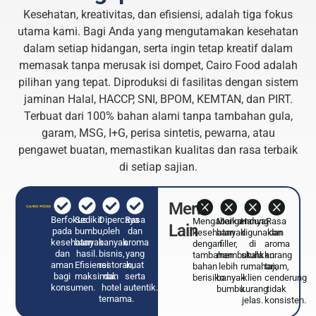
Kesehatan, kreativitas, dan efisiensi, adalah tiga fokus
utama kami. Bagi Anda yang mengutamakan kesehatan
dalam setiap hidangan, serta ingin tetap kreatif dalam
memasak tanpa merusak isi dompet, Cairo Food adalah
pilihan yang tepat. Diproduksi di fasilitas dengan sistem
jaminan Halal, HACCP, SNI, BPOM, KEMTAN, dan PIRT.
Terbuat dari 100% bahan alami tanpa tambahan gula,
garam, MSG, I+G, perisa sintetis, pewarna, atau
pengawet buatan, memastikan kualitas dan rasa terbaik
di setiap sajian.
Merk
Berfokus
Sedikit
Dipercaya
Rasa
Mengabaikan
Mengandung
Hanya
Rasa
Lain
pada
bumbu,
oleh
dan
kesehatan
banyak
digunakan
dan
kesehatan
banyak
banyak
aroma
dengan
filler,
di
aroma
dan
hasil.
bisnis,
yang
tambahan
membutuhkan
skala
kurang
aman
Efisiensi
restoran,
kuat
bahan
lebih
rumahan,
tajam,
bagi
maksimal.​
dan
serta
berisiko.
banyak
klien
cenderung
konsumen.
hotel
autentik.
bumbu.
kurang
tidak
ternama.
jelas.
konsisten.