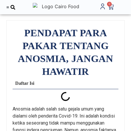
0
Tentang Kami
PENDAPAT PARA
PAKAR TENTANG
ANOSMIA, JANGAN
HAWATIR
Daftar Isi
Anosmia adalah salah satu gejala umum yang
dialami oleh penderita Covid-19. Ini adalah kondisi
ketika seseorang tidak mampu menggunakan
fungsi indera penciuman. Namun, anosmia faktanya