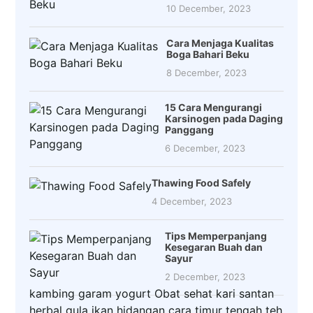
10 December, 2023
Cara Menjaga Kualitas
Boga Bahari Beku
8 December, 2023
15 Cara Mengurangi
Karsinogen pada Daging
Panggang
6 December, 2023
Thawing Food Safely
4 December, 2023
Tips Memperpanjang
Kesegaran Buah dan
Sayur
2 December, 2023
kambing
garam
yogurt
Obat
sehat
kari
santan
herbal
gula
ikan
hidangan
cara
timur tengah
teh