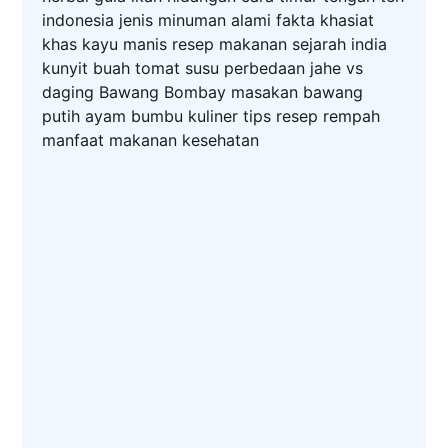
indonesia
jenis
minuman
alami
fakta
khasiat
khas
kayu manis
resep makanan
sejarah
india
kunyit
buah
tomat
susu
perbedaan
jahe
vs
daging
Bawang Bombay
masakan
bawang
putih
ayam
bumbu
kuliner
tips
resep
rempah
manfaat
makanan
kesehatan