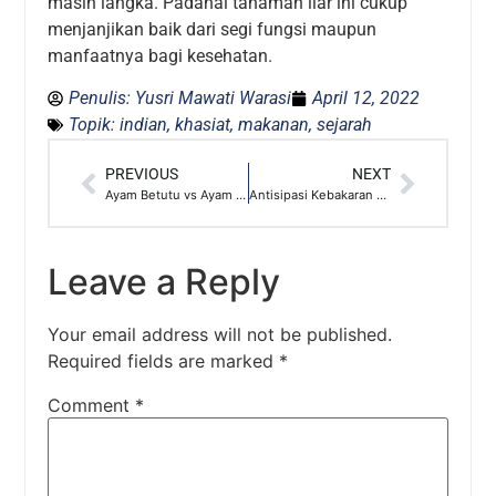
masih langka. Padahal tanaman liar ini cukup
menjanjikan baik dari segi fungsi maupun
manfaatnya bagi kesehatan.
Penulis:
Yusri Mawati Warasi
April 12, 2022
Topik:
indian
,
khasiat
,
makanan
,
sejarah
PREVIOUS
NEXT
Ayam Betutu vs Ayam Taliwang, Pilih Mana?
Antisipasi Kebakaran Di Dapur, Pencegahan Hingga Penanganan
Leave a Reply
Your email address will not be published.
Required fields are marked
*
Comment
*