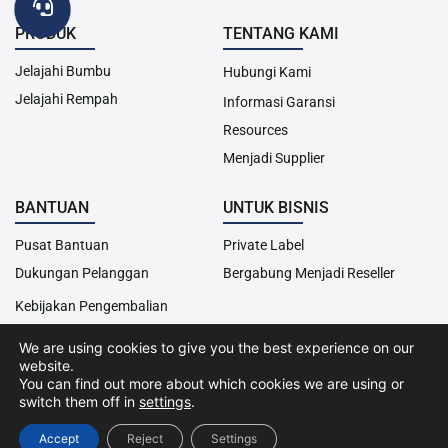
PRODUK
TENTANG KAMI
Jelajahi Bumbu
Hubungi Kami
Jelajahi Rempah
Informasi Garansi
Resources
Menjadi Supplier
BANTUAN
UNTUK BISNIS
Pusat Bantuan
Private Label
Dukungan Pelanggan
Bergabung Menjadi Reseller
Kebijakan Pengembalian
We are using cookies to give you the best experience on our
website.
Hak Cipta© 2013-2024 Cairo Food. Seluruh hak cipta dilindungi
You can find out more about which cookies we are using or
undang-undang.
switch them off in
settings
.
Kebijakan Cookies
Kebijakan Privasi
Syarat &
Ketentuan
Accept
Reject
Settings