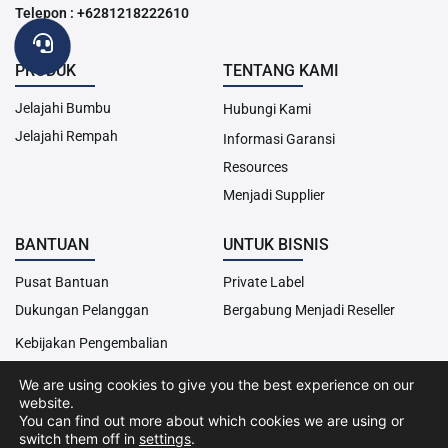
Telepon : +6281218222610
PRODUK
TENTANG KAMI
Jelajahi Bumbu
Hubungi Kami
Jelajahi Rempah
Informasi Garansi
Resources
Menjadi Supplier
BANTUAN
UNTUK BISNIS
Pusat Bantuan
Private Label
Dukungan Pelanggan
Bergabung Menjadi Reseller
Kebijakan Pengembalian
We are using cookies to give you the best experience on our
website.
Hak Cipta© 2013-2024 Cairo Food. Seluruh hak cipta dilindungi
You can find out more about which cookies we are using or
undang-undang.
switch them off in
settings
.
Kebijakan Cookies
Kebijakan Privasi
Syarat &