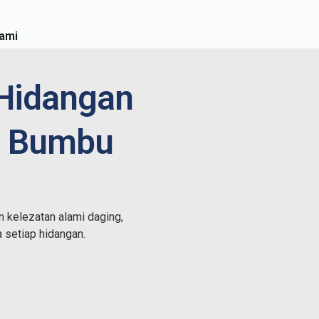
ami
 Hidangan
n Bumbu
 kelezatan alami daging,
setiap hidangan.