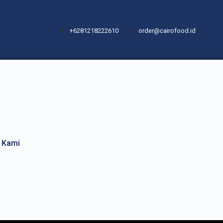
+6281218222610
order@cairofood.id
 Kami