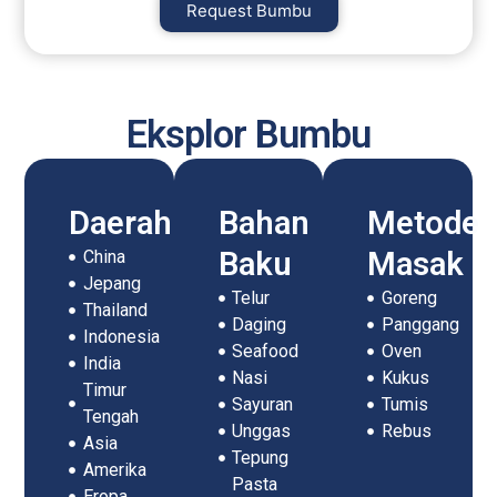
Request Bumbu
Eksplor Bumbu
Daerah
Bahan
Metode
Baku
Masak
China
Jepang
Telur
Goreng
Thailand
Daging
Panggang
Indonesia
Seafood
Oven
India
Nasi
Kukus
Timur
Sayuran
Tumis
Tengah
Unggas
Rebus
Asia
Tepung
Amerika
Pasta
Eropa