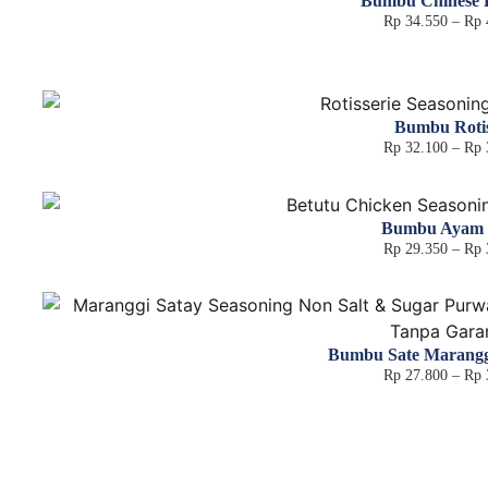
Bumbu Chinese F
Rp
34.550
–
Rp
Bumbu Rotis
Rp
32.100
–
Rp
Bumbu Ayam 
Rp
29.350
–
Rp
Bumbu Sate Marangg
Rp
27.800
–
Rp