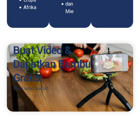
dan
Afrika
Mie
Buat Video &
Dapatkan Bumbu
Gratis!
Beri tahu kami!