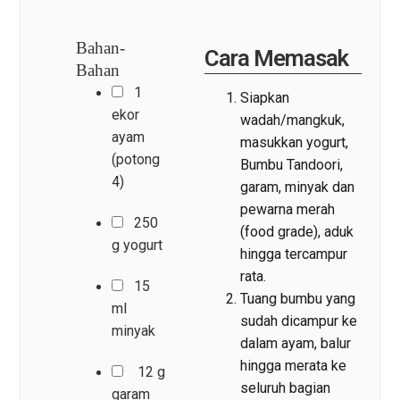
Bahan-
Cara Memasak
Bahan
1
Siapkan
ekor
wadah/mangkuk,
ayam
masukkan yogurt,
(potong
Bumbu Tandoori,
4)
garam, minyak dan
pewarna merah
250
(food grade), aduk
g yogurt
hingga tercampur
rata.
15
Tuang bumbu yang
ml
sudah dicampur ke
minyak
dalam ayam, balur
hingga merata ke
12 g
seluruh bagian
garam