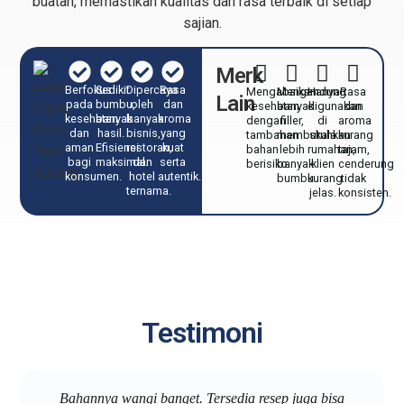
buatan, memastikan kualitas dan rasa terbaik di setiap
sajian.
Merk
Berfokus
Sedikit
Dipercaya
Rasa
Mengabaikan
Mengandung
Hanya
Rasa
Lain
pada
bumbu,
oleh
dan
kesehatan
banyak
digunakan
dan
kesehatan
banyak
banyak
aroma
dengan
filler,
di
aroma
dan
hasil.
bisnis,
yang
tambahan
membutuhkan
skala
kurang
aman
Efisiensi
restoran,
kuat
bahan
lebih
rumahan,
tajam,
bagi
maksimal.​
dan
serta
berisiko.
banyak
klien
cenderung
konsumen.
hotel
autentik.
bumbu.
kurang
tidak
ternama.
jelas.
konsisten.
Testimoni
Bahannya wangi banget. Tersedia resep juga bisa