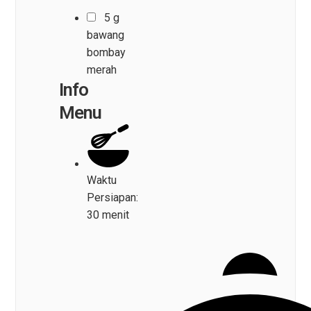
5 g
bawang
bombay
merah
Info
Menu
Waktu
Persiapan:
30 menit