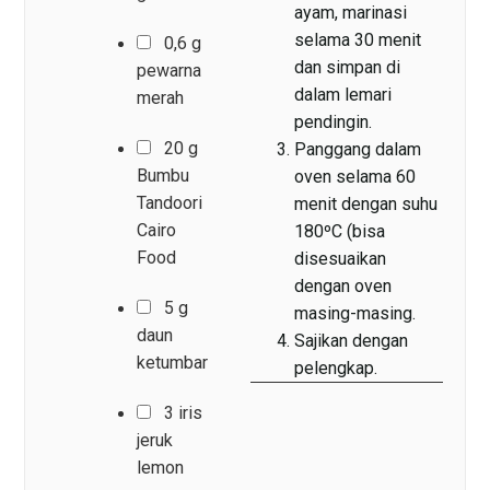
ayam, marinasi
selama 30 menit
0,6 g
dan simpan di
pewarna
dalam lemari
merah
pendingin.
20 g
Panggang dalam
Bumbu
oven selama 60
Tandoori
menit dengan suhu
Cairo
180ºC (bisa
Food
disesuaikan
dengan oven
5 g
masing-masing.
daun
Sajikan dengan
ketumbar
pelengkap.
3 iris
jeruk
lemon