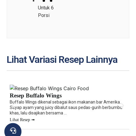
Untuk 6
Porsi
Lihat Variasi Resep Lainnya
Resep Buffalo Wings
R
Buffalo Wings dikenal sebagai ikon makanan bar Amerika.
Ro
Sayap ayam yang juicy dibalut saus pedas-gurih berbumbu
y
khas, lalu disajikan bersama ...
T
Lihat Resep ➟
L