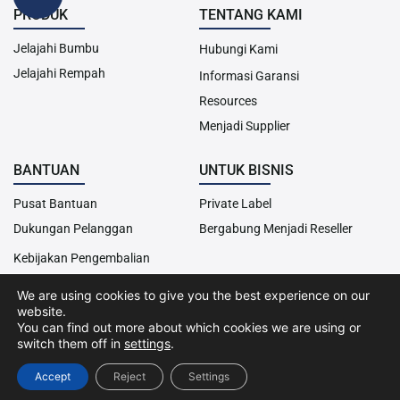
PRODUK
TENTANG KAMI
Jelajahi Bumbu
Hubungi Kami
Jelajahi Rempah
Informasi Garansi
Resources
Menjadi Supplier
BANTUAN
UNTUK BISNIS
Pusat Bantuan
Private Label
Dukungan Pelanggan
Bergabung Menjadi Reseller
Kebijakan Pengembalian
We are using cookies to give you the best experience on our
website.
Hak Cipta© 2013-2024 Cairo Food. Seluruh hak cipta dilindungi
You can find out more about which cookies we are using or
undang-undang.
switch them off in
settings
.
Kebijakan Cookies
Kebijakan Privasi
Syarat &
Ketentuan
Accept
Reject
Settings