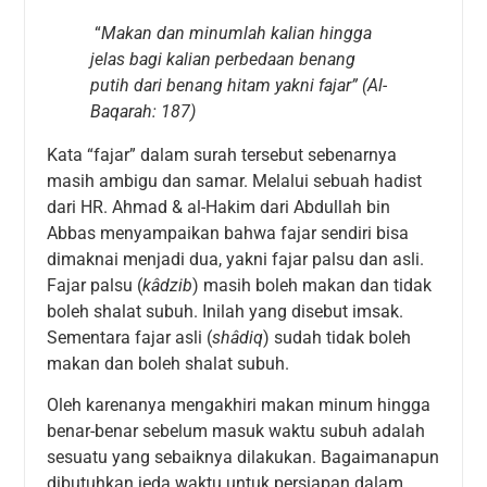
“
Makan dan minumlah kalian hingga
jelas bagi kalian perbedaan benang
putih dari benang hitam yakni fajar
” (Al-
Baqarah: 187)
Kata “fajar” dalam surah tersebut sebenarnya
masih ambigu dan samar. Melalui sebuah hadist
dari HR. Ahmad & al-Hakim dari Abdullah bin
Abbas menyampaikan bahwa fajar sendiri bisa
dimaknai menjadi dua, yakni fajar palsu dan asli.
Fajar palsu (
kâdzib
) masih boleh makan dan tidak
boleh shalat subuh. Inilah yang disebut imsak.
Sementara fajar asli (
shâdiq
) sudah tidak boleh
makan dan boleh shalat subuh.
Oleh karenanya mengakhiri makan minum hingga
benar-benar sebelum masuk waktu subuh adalah
sesuatu yang sebaiknya dilakukan. Bagaimanapun
dibutuhkan jeda waktu untuk persiapan dalam