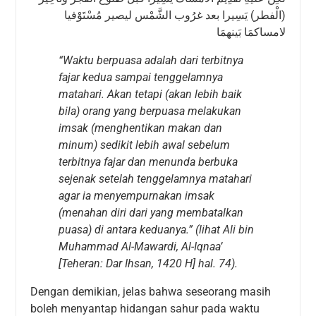
(الْفطر) يَسِيرا بعد غرُوب الشَّمْس ليصير مُسْتَوْفيا
لامساكمَا بَينهمَا
“Waktu berpuasa adalah dari terbitnya
fajar kedua sampai tenggelamnya
matahari. Akan tetapi (akan lebih baik
bila) orang yang berpuasa melakukan
imsak (menghentikan makan dan
minum) sedikit lebih awal sebelum
terbitnya fajar dan menunda berbuka
sejenak setelah tenggelamnya matahari
agar ia menyempurnakan imsak
(menahan diri dari yang membatalkan
puasa) di antara keduanya.” (lihat Ali bin
Muhammad Al-Mawardi, Al-Iqnaa’
[Teheran: Dar Ihsan, 1420 H] hal. 74)
.
Dengan demikian, jelas bahwa seseorang masih
boleh menyantap hidangan sahur pada waktu