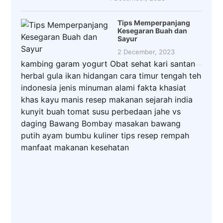
Tips Memperpanjang
Kesegaran Buah dan
Sayur
2 December, 2023
kambing
garam
yogurt
Obat
sehat
kari
santan
herbal
gula
ikan
hidangan
cara
timur tengah
teh
indonesia
jenis
minuman
alami
fakta
khasiat
khas
kayu manis
resep makanan
sejarah
india
kunyit
buah
tomat
susu
perbedaan
jahe
vs
daging
Bawang Bombay
masakan
bawang
putih
ayam
bumbu
kuliner
tips
resep
rempah
manfaat
makanan
kesehatan