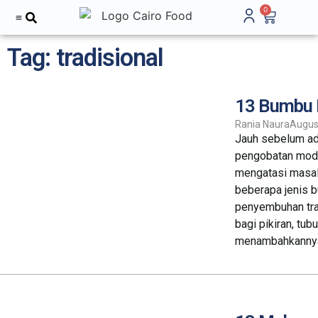
0
Tentang Kami
Tag: tradisional
13 Bumbu 
Rania Naura
Augus
Jauh sebelum ad
pengobatan mode
mengatasi masal
beberapa jenis 
penyembuhan trad
bagi pikiran, tu
menambahkannya 