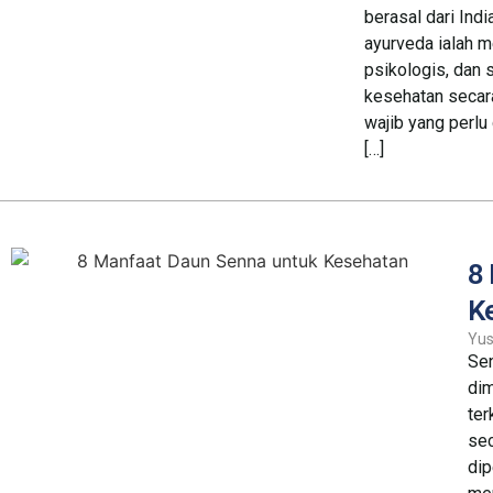
berasal dari Ind
ayurveda ialah 
psikologis, dan 
kesehatan secara
wajib yang perlu
[…]
8
K
Yus
Sen
dim
ter
sec
dip