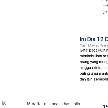
me
seb
gen
Ini Dia 12
Yusri Mawati Wara
Gatal pada kuli
menimbulkan ras
orang yang menga
hingga infeksi le
paling umum antar
dan lain sebagai
15