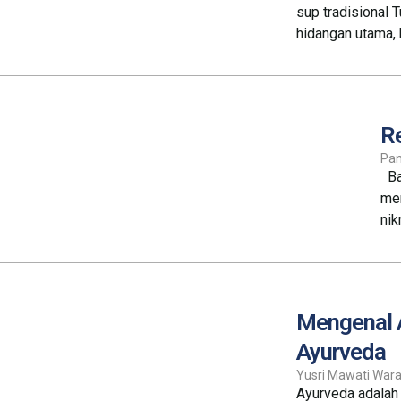
sup tradisional 
hidangan utama, 
R
Pa
Baj
mem
nik
Mengenal A
Ayurveda
Yusri Mawati Wara
Ayurveda adalah 