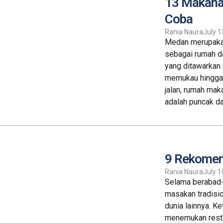
13 Makana
Coba
Rania Naura
July 1
Medan merupakan 
sebagai rumah da
yang ditawarkan 
memukau hingga 
jalan, rumah mak
adalah puncak dar
9 Rekomend
Rania Naura
July 1
Selama berabad-
masakan tradisio
dunia lainnya. K
menemukan resto