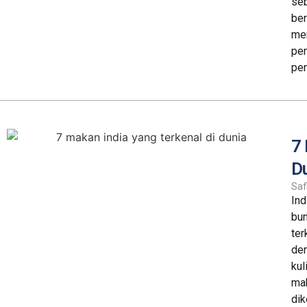
se
ber
me
pe
pen
7 
D
Saf
Ind
bum
ter
den
kul
mak
dik