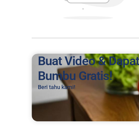
Buat Video & Dapa
Bumbu Gratis!
Beri tahu kami!