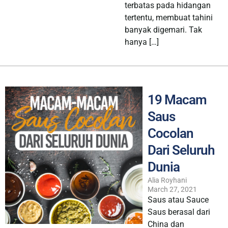
terbatas pada hidangan
tertentu, membuat tahini
banyak digemari. Tak
hanya […]
19 Macam
Saus
Cocolan
Dari Seluruh
Dunia
Alia Royhani
March 27, 2021
Saus atau Sauce
Saus berasal dari
China dan