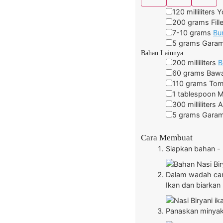
120
milliliters
Y
200
grams
Fill
7-10
grams
Bu
5
grams
Gara
Bahan Lainnya
200
milliliters
B
60
grams
Baw
110
grams
Tom
1
tablespoon
M
300
milliliters
A
5
grams
Gara
Cara Membuat
Siapkan bahan - 
Dalam wadah cam
Ikan dan biarkan
Panaskan minyak