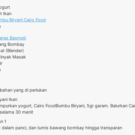
ogurt
et Ikan
mbu Biryani Cairo Food
m
eras Basmati
ang Bombay
at
(Blender)
inyak Masak
ir
m
bahan yang di perlukan
purkan yogurt, Cairo FoodBumbu Biryani, 5gr garam. Balurkan C
 selama 30 menit
 dalam panci, dan tumis bawang bombay hingga transparan