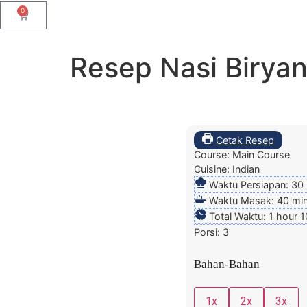
0
Resep Nasi Biryan
Cetak Resep
Course:
Main Course
Cuisine:
Indian
Waktu Persiapan:
30
Waktu Masak:
40
mi
Total Waktu:
1
hour
1
Porsi:
3
Bahan-Bahan
1x
2x
3x