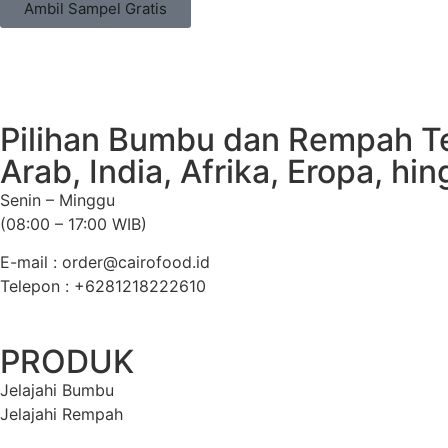
Ambil Sampel Gratis
Pilihan Bumbu dan Rempah Ter
Arab, India, Afrika, Eropa, h
Senin – Minggu
(08:00 – 17:00 WIB)
E-mail : order@cairofood.id
Telepon : +6281218222610
PRODUK
Jelajahi Bumbu
Jelajahi Rempah