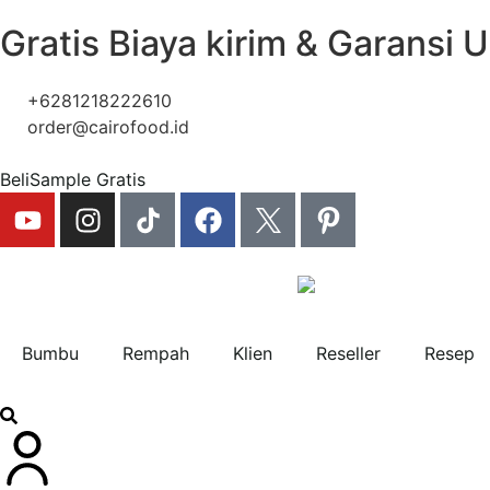
Gratis Biaya kirim & Garansi 
+6281218222610
order@cairofood.id
Beli
Sample Gratis
Bumbu
Rempah
Klien
Reseller
Resep