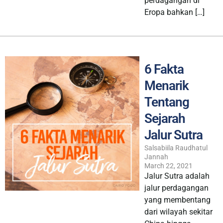
perdagangan di
Eropa bahkan […]
6 Fakta
Menarik
Tentang
Sejarah
Jalur Sutra
Salsabiila Raudhatul
Jannah
March 22, 2021
Jalur Sutra adalah
jalur perdagangan
yang membentang
dari wilayah sekitar