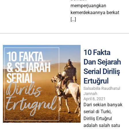
memperjuangkan
kemerdekaannya berkat
[…]
10 Fakta
Dan Sejarah
Serial Diriliş
Ertuğrul
Salsabiila Raudhatul
Jannah
April 8, 2021
Dari sekian banyak
serial di Turki,
Diriliş Ertuğrul
adalah salah satu