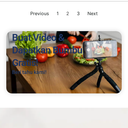
Previous
1
2
3
Next
Buat Video &
Dapatkan Bumbu
Gratis!
Beri tahu kami!