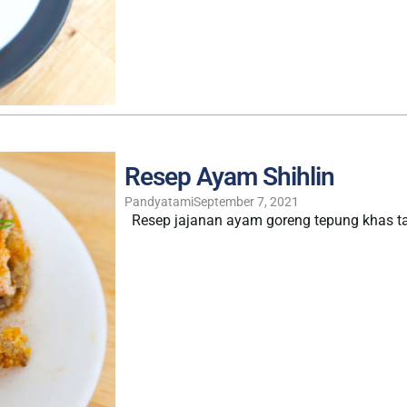
Resep Ayam Shihlin
Pandyatami
September 7, 2021
Resep jajanan ayam goreng tepung khas t