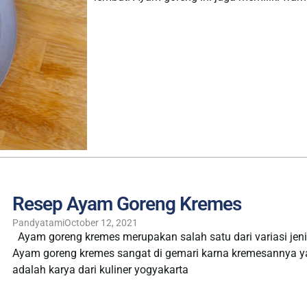
Resep Ayam Goreng Kremes
Pandyatami
October 12, 2021
Ayam goreng kremes merupakan salah satu dari variasi jeni
Ayam goreng kremes sangat di gemari karna kremesannya ya
adalah karya dari kuliner yogyakarta