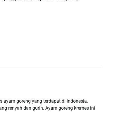
s ayam goreng yang terdapat di indonesia.
ng renyah dan gurih. Ayam goreng kremes ini