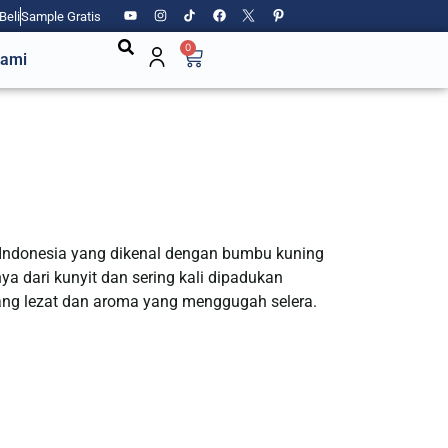
Beli
Sample Gratis
0
Kami
Indonesia yang dikenal dengan bumbu kuning
a dari kunyit dan sering kali dipadukan
ng lezat dan aroma yang menggugah selera.