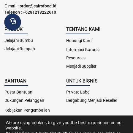
E-mail : order@cairofood.id
Telepon : +6281218222610
PRODUK
TENTANG KAMI
Jelajahi Bumbu
Hubungi Kami
Jelajahi Rempah
Informasi Garansi
Resources
Menjadi Supplier
BANTUAN
UNTUK BISNIS
Pusat Bantuan
Private Label
Dukungan Pelanggan
Bergabung Menjadi Reseller
Kebijakan Pengembalian
We are using cookies to give you the best experience on our
website.
Hak Cipta© 2013-2024 Cairo Food. Seluruh hak cipta dilindungi