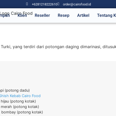
+6281218222610
order@cairofood.id
mpah
Klien
Reseller
Resep
Artikel
Tentang 
urki, yang terdiri dari potongan daging dimarinasi, ditusu
api
(potong dadu)
hish Kebab Cairo Food
 hijau
(potong kotak)
a merah
(potong kotak)
 bombay
(potong kotak)