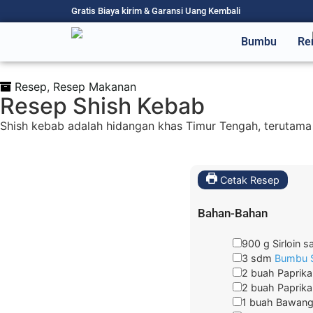
Gratis Biaya kirim & Garansi Uang Kembali
Bumbu
Re
Resep
,
Resep Makanan
Resep Shish Kebab
Shish kebab adalah hidangan khas Timur Tengah, terutama T
Cetak Resep
Bahan-Bahan
900
g
Sirloin s
3
sdm
Bumbu S
2
buah
Paprika
2
buah
Paprik
1
buah
Bawang