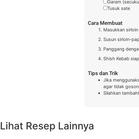
Garam
(secuk
Tusuk sate
Cara Membuat
Masukkan sirloi
Susun sirloin-pa
Panggang dengan
Shish Kebab siap 
Tips dan Trik
Jika menggunakan
agar tidak goso
Silahkan tambahk
Lihat Resep Lainnya