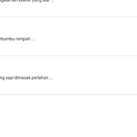
alaman kuliner yang luar ...
erbumbu rempah ...
g sapi dimasak perlahan ...