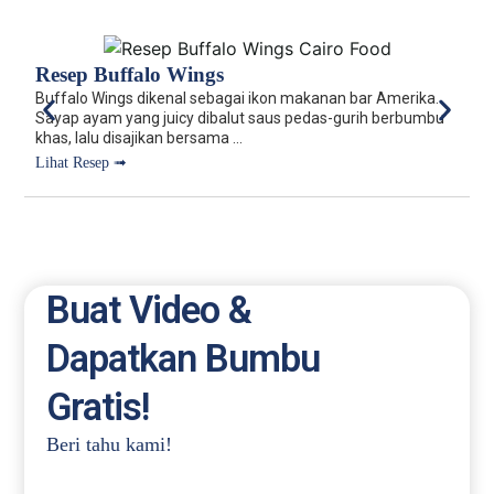
R
Resep Buffalo Wings
Ro
Buffalo Wings dikenal sebagai ikon makanan bar Amerika.
y
Sayap ayam yang juicy dibalut saus pedas-gurih berbumbu
T
khas, lalu disajikan bersama ...
L
Lihat Resep ➟
Buat Video &
Dapatkan Bumbu
Gratis!
Beri tahu kami!