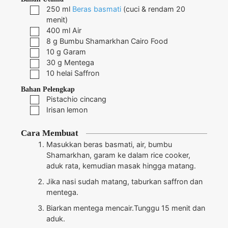
250
ml
Beras basmati
(cuci & rendam 20
menit)
400
ml
Air
8
g
Bumbu Shamarkhan Cairo Food
10
g
Garam
30
g
Mentega
10
helai
Saffron
Bahan Pelengkap
Pistachio cincang
Irisan lemon
Cara Membuat
Masukkan beras basmati, air, bumbu
Shamarkhan, garam ke dalam rice cooker,
aduk rata, kemudian masak hingga matang.
Jika nasi sudah matang, taburkan saffron dan
mentega.
Biarkan mentega mencair.Tunggu 15 menit dan
aduk.