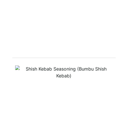
Resep Shish Kebab
Shish kebab adalah hidangan khas Timur Tengah,
terutama Turki, yang terdiri dari potongan daging
dimarinasi, ditusuk pada tusuk sate, dan ...
Lihat Resep ➟