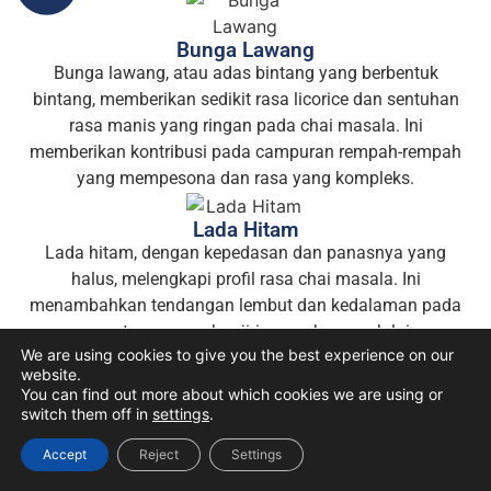
Bunga Lawang
Bunga lawang, atau adas bintang yang berbentuk
bintang, memberikan sedikit rasa licorice dan sentuhan
rasa manis yang ringan pada chai masala. Ini
memberikan kontribusi pada campuran rempah-rempah
yang mempesona dan rasa yang kompleks.
Lada Hitam
Lada hitam, dengan kepedasan dan panasnya yang
halus, melengkapi profil rasa chai masala. Ini
menambahkan tendangan lembut dan kedalaman pada
campuran tanpa membanjiri rempah-rempah lainnya.
We are using cookies to give you the best experience on our
website.
You can find out more about which cookies we are using or
ALERGEN
switch them off in
settings
.
Untuk Anda yang memiliki alergi terhadap kacang-
kacangan, biji-bijian, gluten, susu, seledri, kedelai, lupin,
Accept
Reject
Settings
sulfite, atau alergen lainnya, mohon diperhatikan bahwa